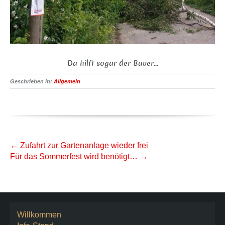
Da hilft sogar der Bauer…
Geschrieben in:
Allgemein
Weitere
←
Zufahrt zur Gartenanlage wieder frei
Artikel
Für das Sommerfest wird benötigt…
→
Willkommen