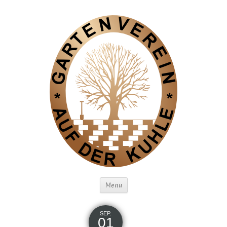
Menu
SEP.
01